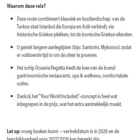
Waarom deze reis?
Deze route combineert klassiek en kustlandschap: van de
Turkse stad Istanbul die Europa en Azië verbindt, via
historische Griekse plekken, tot de iconische Griekse eilanden.
U geniet langere aanlegtijden (bijv. Santorini, Mykonos) zodat
er voldoende tijd is om de sfeer te proeven.
Het schip Oceania Regatta biedt de luxe van de brand:
gastronomische restaurants, spa & wellness, comfortabele
suites.
Dankzij het “Your World Included”‑concept is heel wat
inbegrepen in de prijs, wat het extra aantrekkelijk maakt.
Let op:
vroeg boeken loont — vertrekdatum is in 2026 en de
beschikbaarheid voor 2027/2028 kan beperkt zijn.