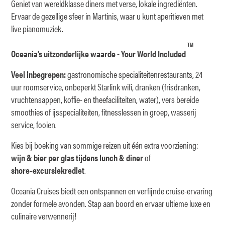
Geniet van wereldklasse diners met verse, lokale ingrediënten.
Ervaar de gezellige sfeer in Martinis, waar u kunt aperitieven met
live pianomuziek.
TM
Oceania’s uitzonderlijke waarde - Your World Included
Veel inbegrepen:
gastronomische specialiteitenrestaurants, 24
uur roomservice, onbeperkt Starlink wifi, dranken (frisdranken,
vruchtensappen, koffie- en theefaciliteiten, water), vers bereide
smoothies of ijsspecialiteiten, fitnesslessen in groep, wasserij
service, fooien.
Kies bij boeking van sommige reizen uit één extra voorziening:
wijn & bier per glas tijdens lunch & diner
of
shore‑excursiekrediet
.
Oceania Cruises biedt een ontspannen en verfijnde cruise-ervaring
zonder formele avonden. Stap aan boord en ervaar ultieme luxe en
culinaire verwennerij!