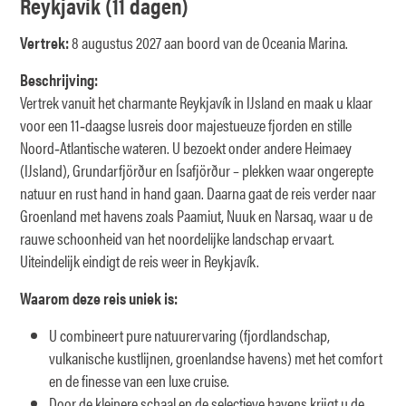
Reykjavík (11 dagen)
Vertrek:
8 augustus 2027 aan boord van de Oceania Marina.
Beschrijving:
Vertrek vanuit het charmante Reykjavík in IJsland en maak u klaar
voor een 11‑daagse lusreis door majestueuze fjorden en stille
Noord‑Atlantische wateren. U bezoekt onder andere Heimaey
(IJsland), Grundarfjörður en Ísafjörður – plekken waar ongerepte
natuur en rust hand in hand gaan. Daarna gaat de reis verder naar
Groenland met havens zoals Paamiut, Nuuk en Narsaq, waar u de
rauwe schoonheid van het noordelijke landschap ervaart.
Uiteindelijk eindigt de reis weer in Reykjavík.
Waarom deze reis uniek is:
U combineert pure natuurervaring (fjordlandschap,
vulkanische kustlijnen, groenlandse havens) met het comfort
en de finesse van een luxe cruise.
Door de kleinere schaal en de selectieve havens krijgt u de