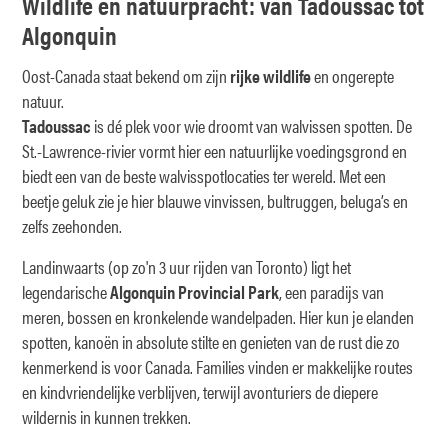
Wildlife en natuurpracht: van Tadoussac tot
Algonquin
Oost-Canada staat bekend om zijn
rijke wildlife
en ongerepte
natuur.
Tadoussac
is dé plek voor wie droomt van walvissen spotten. De
St.-Lawrence-rivier vormt hier een natuurlijke voedingsgrond en
biedt een van de beste walvisspotlocaties ter wereld. Met een
beetje geluk zie je hier blauwe vinvissen, bultruggen, beluga’s en
zelfs zeehonden.
Landinwaarts (op zo'n 3 uur rijden van Toronto) ligt het
legendarische
Algonquin Provincial Park
, een paradijs van
meren, bossen en kronkelende wandelpaden. Hier kun je elanden
spotten, kanoën in absolute stilte en genieten van de rust die zo
kenmerkend is voor Canada. Families vinden er makkelijke routes
en kindvriendelijke verblijven, terwijl avonturiers de diepere
wildernis in kunnen trekken.