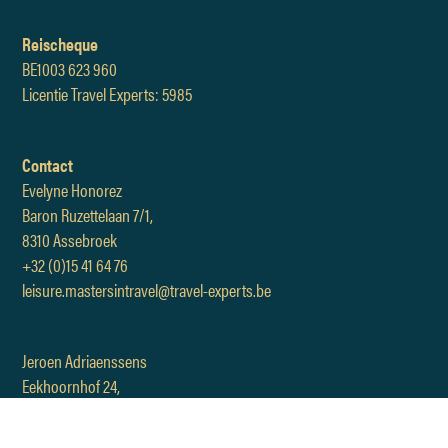
Reischeque
BE1003 623 960
Licentie Travel Experts: 5985
Contact
Evelyne Honorez
Baron Ruzettelaan 7/1,
8310 Assebroek
+32 (0)15 41 64 76
leisure.mastersintravel@travel-experts.be
Jeroen Adriaenssens
Eekhoornhof 24,
3191 Hever
+32 (0)15 41 64 76