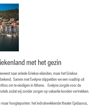
riekenland met het gezin
eweest naar enkele Griekse eilanden, maar het Griekse
bekend. Samen met Evelyne stippelden we een roadtrip uit
thos om te eindigen in Athene. Evelyne zorgde voor de
otels zodat wij zonder zorgen op vakantie konden vertrekken.
en maar hoogtepunten: het indrukwekkende theater Epidaurus,