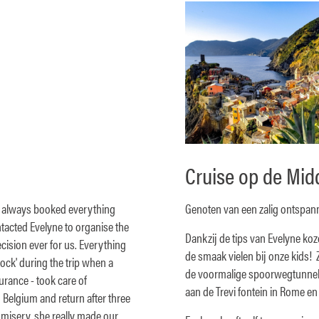
Cruise op de Mid
ve always booked everything
Genoten van een zalig ontspann
tacted Evelyne to organise the
Dankzij de tips van Evelyne koz
ecision ever for us. Everything
de smaak vielen bij onze kids! 
ock' during the trip when a
de voormalige spoorwegtunnel t
urance - took care of
aan de Trevi fontein in Rome en 
o Belgium and return after three
l misery, she really made our