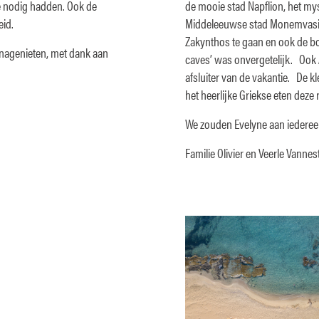
 we nodig hadden. Ook de
de mooie stad Napflion, het my
eid.
Middeleeuwse stad Monemvasia
Zakynthos te gaan en ook de bo
 nagenieten, met dank aan
caves’ was onvergetelijk. Ook
afsluiter van de vakantie. De k
het heerlijke Griekse eten deze r
We zouden Evelyne aan iederee
Familie Olivier en Veerle Vannes