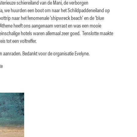
sterieuze schiereiland van de Mani, de verborgen
, we huurden een boot om naar het Schildpaddeneiland op
ottrip naar het fenomenale ’shipwreck beach’ en de ‘blue
 Athene heeft ons aangenaam verrast en was een mooie
leinschalige hotels waren allemaal zeer goed. Tenslotte maakte
eis tot een voltreffer.
n aanraden. Bedankt voor de organisatie Evelyne.
te