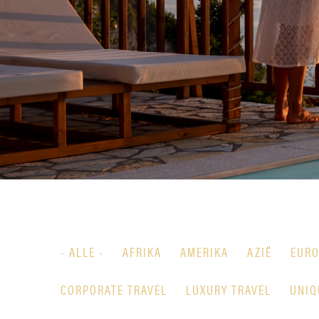
- ALLE -
AFRIKA
AMERIKA
AZIË
EURO
CORPORATE TRAVEL
LUXURY TRAVEL
UNIQ