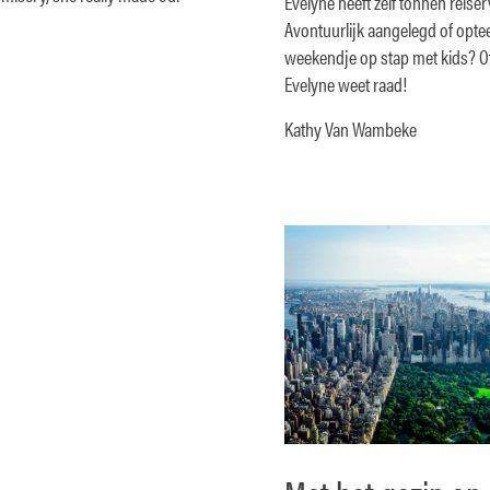
Evelyne heeft zelf tonnen reiser
Avontuurlijk aangelegd of optee
weekendje op stap met kids? Of 
Evelyne weet raad!
Kathy Van Wambeke