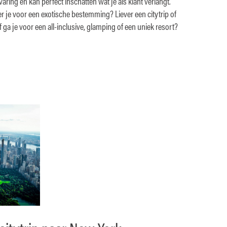
varing en kan perfect inschatten wat je als klant verlangt.
r je voor een exotische bestemming? Liever een citytrip of
ga je voor een all-inclusive, glamping of een uniek resort?