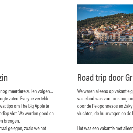
zin
Road trip door G
r nog meerdere zullen volgen…
We waren al eens op vakantie g
ngte zaten. Evelyne vertelde
vasteland was voor ons nog on
wat tips om The Big Apple te
door de Peloponnesos en Zakyn
erliep vlot. We werden goed en
vluchten, de huurwagen en de h
en brengen.
raal gelegen, zoals we het
Het was een vakantie met alle