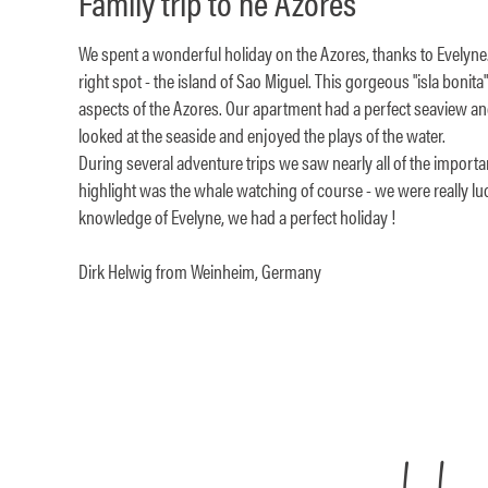
Family trip to he Azores
We spent a wonderful holiday on the Azores, thanks to Evely
right spot - the island of Sao Miguel. This gorgeous "isla bonita" 
aspects of the Azores. Our apartment had a perfect seaview an
looked at the seaside and enjoyed the plays of the water.
During several adventure trips we saw nearly all of the importan
highlight was the whale watching of course - we were really lu
knowledge of Evelyne, we had a perfect holiday !
Dirk Helwig from Weinheim, Germany