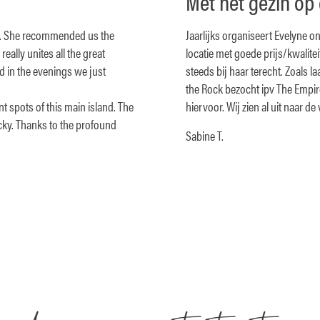
Met het gezin op 
ne. She recommended us the
Jaarlijks organiseert Evelyne onz
really unites all the great
locatie met goede prijs/kwalit
d in the evenings we just
steeds bij haar terecht. Zoals 
the Rock bezocht ipv The Empir
t spots of this main island. The
hiervoor. Wij zien al uit naar de
cky. Thanks to the profound
Sabine T.